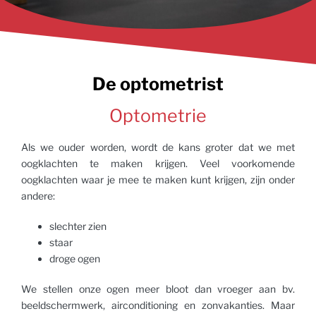
Grote collectie
De optometrist
monturen
Optometrie
van designer tot eigen merk
Als we ouder worden, wordt de kans groter dat we met
oogklachten te maken krijgen. Veel voorkomende
oogklachten waar je mee te maken kunt krijgen, zijn onder
Bekijk onze collectie »
andere:
slechter zien
staar
droge ogen
We stellen onze ogen meer bloot dan vroeger aan bv.
beeldschermwerk, airconditioning en zonvakanties. Maar